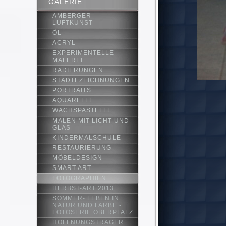
GALERIE
AMBERGER
LUFTKUNST
ÖL
ACRYL
EXPERIMENTELLE
MALEREI
RADIERUNGEN
STÄDTEZEICHNUNGEN
PORTRAITS
AQUARELLE
WACHSPASTELLE
MALEN MIT LICHT UND
GLAS
KINDERMALSCHULE
RESTAURIERUNG
MÖBELDESIGN
SMART ART
FOTOGRAPHIEN
HERBST-ART 2013
SOMMER- LEBEN IN
NATUR UND FARBE -
FOTOSERIE OBERPFALZ
HOFFNUNGSTRÄGER