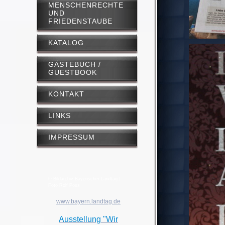
MENSCHENRECHTE
UND
FRIEDENSTAUBE
KATALOG
GÄSTEBUCH /
GUESTBOOK
KONTAKT
LINKS
IMPRESSUM
© Bildarchiv Bayerischer Landtag /
Foto Rolf Poss
www.bayern.landtag.de
Ausstellung "Wir