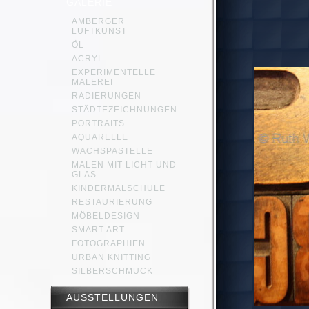
GALERIE
AMBERGER
LUFTKUNST
ÖL
ACRYL
EXPERIMENTELLE
MALEREI
RADIERUNGEN
STÄDTEZEICHNUNGEN
PORTRAITS
AQUARELLE
WACHSPASTELLE
MALEN MIT LICHT UND
GLAS
KINDERMALSCHULE
RESTAURIERUNG
MÖBELDESIGN
SMART ART
FOTOGRAPHIEN
URBAN KNITTING
SILBERSCHMUCK
AUSSTELLUNGEN