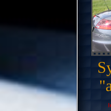
S
"
I