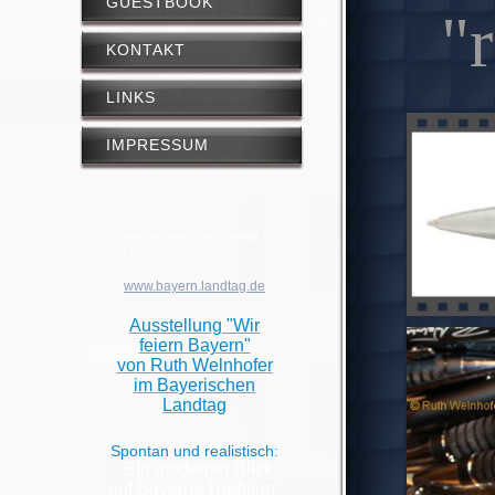
GUESTBOOK
"
KONTAKT
LINKS
IMPRESSUM
© Bildarchiv Bayerischer Landtag /
Foto Rolf Poss
www.bayern.landtag.de
Ausstellung "Wir
feiern Bayern"
von Ruth Welnhofer
im Bayerischen
Landtag
Spontan und realistisch:
"Ein moderner Blick
auf Bayerns Tradition"